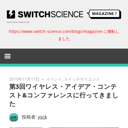
コ
ン
テ
ン
https://www.switch-science.com/blogs/magazine に移転し
ス
ツ
ました
へ
イ
ス
キ
ッ
ッ
プ
チ
2015年11月17日
イベント
,
スイッチサイエンス
第3回ワイヤレス・アイデア・コンテ
サ
スト&コンファレンスに行ってきまし
た
イ
投稿者:
ysck
エ