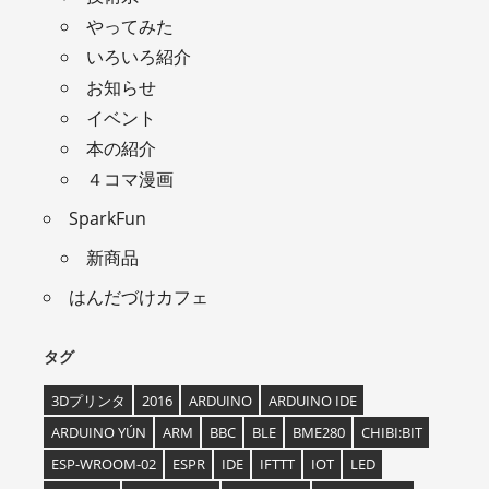
やってみた
いろいろ紹介
お知らせ
イベント
本の紹介
４コマ漫画
SparkFun
新商品
はんだづけカフェ
タグ
3Dプリンタ
2016
ARDUINO
ARDUINO IDE
ARDUINO YÚN
ARM
BBC
BLE
BME280
CHIBI:BIT
ESP-WROOM-02
ESPR
IDE
IFTTT
IOT
LED