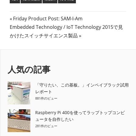
投
前
Friday Product Post: SAM-I-Am
次
の
Embedded Technology / IoT Technology 2015で見
稿
の
記
かけたスイッチサイエンス製品
ナ
記
事:
事:
ビ
ゲ
人気の記事
ー
「守りたい、この基板。」インペイブラック試用
シ
レポート
881件のビュー
ョ
ン
Raspberry Pi 400を使ってラップトップコンピ
ュータを自作したい
281件のビュー