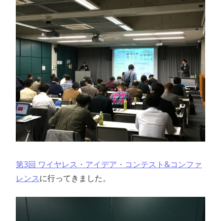
ン
ス
マ
ガ
ジ
ン
第3回 ワイヤレス・アイデア・コンテスト&コンファ
レンス
に行ってきました。