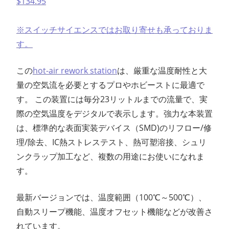
$134.95
※スイッチサイエンスではお取り寄せも承っておりま
す。
この
hot-air rework station
は、厳重な温度耐性と大
量の空気流を必要とするプロやホビーストに最適で
す。 この装置には毎分23リットルまでの流量で、実
際の空気温度をデジタルで表示します。強力な本装置
は、標準的な表面実装デバイス（SMD)のリフロー/修
理/除去、IC熱ストレステスト、熱可塑溶接、シュリ
ンクラップ加工など、複数の用途にお使いになれま
す。
最新バージョンでは、温度範囲（100℃～500℃）、
自動スリープ機能、温度オフセット機能などが改善さ
れています。