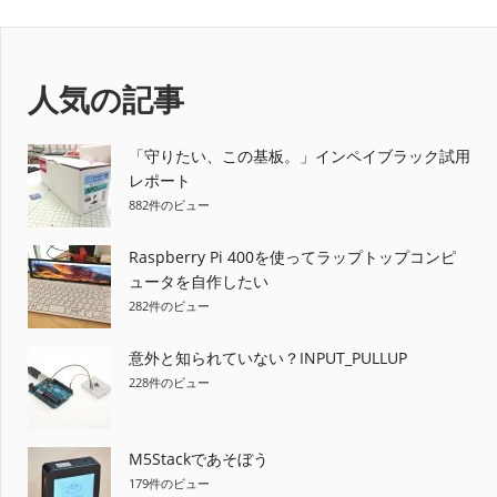
記
の
ナ
事:
記
事:
ビ
人気の記事
ゲ
ー
「守りたい、この基板。」インペイブラック試用
レポート
シ
882件のビュー
ョ
Raspberry Pi 400を使ってラップトップコンピ
ュータを自作したい
ン
282件のビュー
意外と知られていない？INPUT_PULLUP
228件のビュー
M5Stackであそぼう
179件のビュー