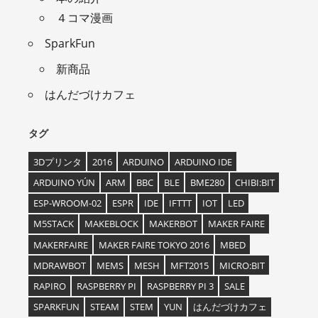
４コマ漫画
SparkFun
新商品
はんだづけカフェ
タグ
3Dプリンタ
2016
ARDUINO
ARDUINO IDE
ARDUINO YÚN
ARM
BBC
BLE
BME280
CHIBI:BIT
ESP-WROOM-02
ESPR
IDE
IFTTT
IOT
LED
M5STACK
MAKEBLOCK
MAKERBOT
MAKER FAIRE
MAKERFAIRE
MAKER FAIRE TOKYO 2016
MBED
MDRAWBOT
MEMS
MESH
MFT2015
MICRO:BIT
RAPIRO
RASPBERRY PI
RASPBERRY PI 3
SALE
SPARKFUN
STEAM
STEM
YUN
はんだづけカフェ