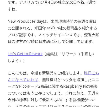
です。アメリカでは7月4日の独立記念日を祝う週で
ン
すね。
ス
New Product Fridayは、米国現地時間の毎週金曜日
に公開される、米国SparkFun社の新商品を紹介する
マ
ブログ記事です。スイッチサイエンスでは、翌週火曜
ガ
日の夕方の17時に日本語に訳して公開しています。
ジ
Let's Get to Rework
（編集注「リワーク（手直し）
しよう」）
ン
こんにちは、今週も新製品をご紹介します。
昨日ごら
んになっていれば
、無線機能とヘッダを追加したユニ
ークなPicoボード2商品に関するRaspberry Piの発表
についてはもうご存じでしょう。それに加え、工具を
今日の標準に対して最新のものにする新機能がつい
た、人気のホットエアリワークステーションの新バー