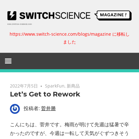
コ
ン
テ
ン
https://www.switch-science.com/blogs/magazine に移転し
ス
ツ
ました
へ
イ
ス
キ
ッ
ッ
プ
チ
2022年7月5日
SparkFun
,
新商品
Let’s Get to Rework
サ
投稿者:
菅井勝
イ
こんにちは、菅井です。梅雨が明けて先週は猛暑で辛
エ
かったのですが、今週は一転して天気がぐずつきそう