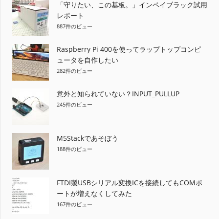
ー
「守りたい、この基板。」インペイブラック試用
レポート
シ
887件のビュー
ョ
Raspberry Pi 400を使ってラップトップコンピ
ュータを自作したい
ン
282件のビュー
意外と知られていない？INPUT_PULLUP
245件のビュー
M5Stackであそぼう
188件のビュー
FTDI製USBシリアル変換ICを接続してもCOMポ
ートが増えなくしてみた
167件のビュー