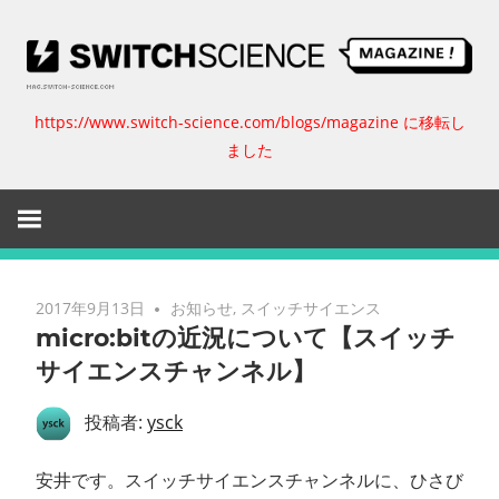
コ
ン
テ
ン
https://www.switch-science.com/blogs/magazine に移転し
ス
ツ
ました
へ
イ
ス
キ
ッ
ッ
プ
チ
2017年9月13日
お知らせ
,
スイッチサイエンス
micro:bitの近況について【スイッチ
サ
サイエンスチャンネル】
イ
投稿者:
ysck
エ
安井です。スイッチサイエンスチャンネルに、ひさび