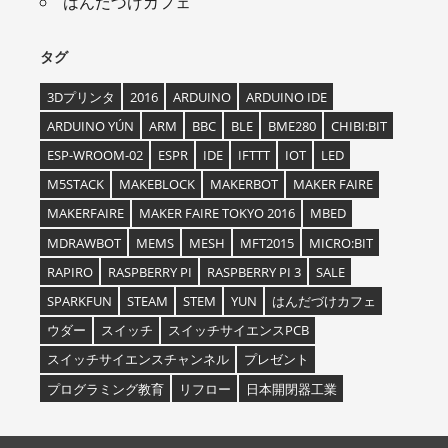
はんだづけカフェ
タグ
3Dプリンタ
2016
ARDUINO
ARDUINO IDE
ARDUINO YÚN
ARM
BBC
BLE
BME280
CHIBI:BIT
ESP-WROOM-02
ESPR
IDE
IFTTT
IOT
LED
M5STACK
MAKEBLOCK
MAKERBOT
MAKER FAIRE
MAKERFAIRE
MAKER FAIRE TOKYO 2016
MBED
MDRAWBOT
MEMS
MESH
MFT2015
MICRO:BIT
RAPIRO
RASPBERRY PI
RASPBERRY PI 3
SALE
SPARKFUN
STEAM
STEM
YUN
はんだづけカフェ
ウダー
スイッチ
スイッチサイエンスPCB
スイッチサイエンスチャンネル
プレゼント
プログラミング教育
リフロー
日本開閉器工業