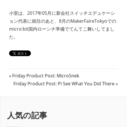
小室は、2017年05月に新会社スイッチエデュケーシ
ョン代表に就任のあと、8月のMakerFaireTokyoでの
micro:bit国内ローンチ準備でてんてこ舞いしてまし
た。
投
前
Friday Product Post: MicroSnek
の
次
Friday Product Post: Pi See What You Did There
稿
記
の
ナ
事:
記
事:
ビ
人気の記事
ゲ